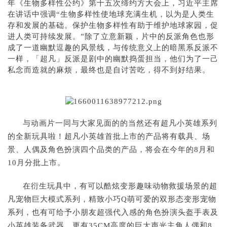
年《生物多样性公约》第十五次缔约方大会上，习近平主席
在讲话中强调“生物多样性使地球充满生机，以为是人类生
存和发展的基础。保护生物多样性有助于维护地球家园，促
进人类可持续发展。”除了立意新颖，片中的反派角色也形
成了一道幽默逗趣的风景线，与传统意义上的暗黑系反派不
一样，「超凡」反派是剧中的幽默捣蛋担当，他们为了一己
私念而造就的麻烦，最终也是自讨苦吃，得不到好结果。
与动画片一同与大家见面的的当然还有超凡小英雄系列
的全新玩具啦！超凡小英雄首批上市的产品将有载具、场
景、人偶及角色扮演四个品类的产品，将会在今年的8月和
10月分批上市。
在衍生玩具中，有可以酷炫变形趣味动物救援场景的超
凡宠物巨大模式系列，精致小巧Q萌可爱的双形态变形宠物
系列，也有可给予小朋友超强代入感的角色扮演头盔手表及
小英雄装备武器，更有35CM高度的巨大声光主角人偶和8