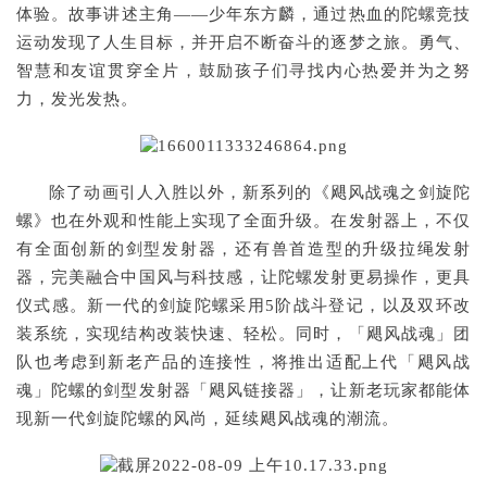
体验。故事讲述主角——少年东方麟，通过热血的陀螺竞技
运动发现了人生目标，并开启不断奋斗的逐梦之旅。勇气、
智慧和友谊贯穿全片，鼓励孩子们寻找内心热爱并为之努
力，发光发热。
除了动画引人入胜以外，新系列的《飓风战魂之剑旋陀
螺》也在外观和性能上实现了全面升级。在发射器上，不仅
有全面创新的剑型发射器，还有兽首造型的升级拉绳发射
器，完美融合中国风与科技感，让陀螺发射更易操作，更具
仪式感。新一代的剑旋陀螺采用5阶战斗登记，以及双环改
装系统，实现结构改装快速、轻松。同时，「飓风战魂」团
队也考虑到新老产品的连接性，将推出适配上代「飓风战
魂」陀螺的剑型发射器「飓风链接器」，让新老玩家都能体
现新一代剑旋陀螺的风尚，延续飓风战魂的潮流。