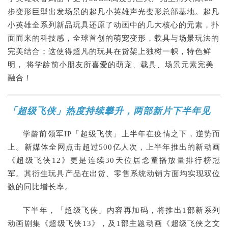
步变形巨型出发场景的超凡小英雄声光变形总部基地。超凡
小英雄全系列新品玩具还原了动画中的几大核心的元素，扑
面而来的科技感，全球首创的萌宠变形，载具与场景玩法的
完美结合；这使得超凡的玩具在货架上独树一帜，特色鲜
明， 将学龄前小朋友所喜爱的萌宠、载具、场景元素完美
融合！
「超级飞侠」热度持续攀升，两部新片下半年见
学龄前领军IP「超级飞侠」上半年在疫情之下，逆势而
上。新媒体全网点击超过500亿人次，上半年推出的新动画
《超级飞侠12》更是连续30天位居念童播放量排行榜冠
军。其衍生玩具产品在出货、零售系统动销方面均实现双位
数的同比增长率。
下半年，「超级飞侠」内容再加码，将推出1部新系列
动画剧集《超级飞侠13》，及1部主题动画《超级飞侠之文