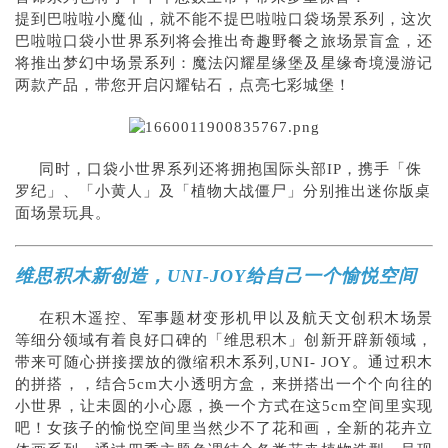
提到巴啦啦小魔仙，就不能不提巴啦啦口袋场景系列，这次
巴啦啦口袋小世界系列将会推出奇趣野餐之旅场景盲盒，还
将推出梦幻中场景系列：魔法闪耀星缘堡及星缘奇境漫游记
两款产品，带您开启闪耀钻石，点亮七彩城堡！
同时，口袋小世界系列还将拥抱国际头部IP，携手「侏
罗纪」、「小黄人」及「植物大战僵尸」分别推出迷你版桌
面场景玩具。
维思积木新创造，UNI-JOY给自己一个愉悦空间
在积木遥控、军事题材变形机甲以及航天文创积木场景
等细分领域有着良好口碑的「维思积木」创新开辟新领域，
带来可随心拼接摆放的微缩积木系列,UNI- JOY。通过积木
的拼搭，，结合5cm大小透明方盒，来拼搭出一个个向往的
小世界，让未圆的小心愿，换一个方式在这5cm空间里实现
吧！女孩子的愉悦空间里当然少不了花和画，全新的花卉立