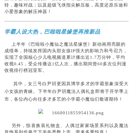
转，趣味对战；以及超级飞侠指尖解压板，高度还原乐迪和
小爱形象的解压神器！
学霸人设大热，巴啦啦星缘堡再推新品
上半年《巴啦啦小魔仙之魔法星缘堡》新动画用亮眼的
成绩单，持续发挥国内头部女孩IP强大的影响力和号召力，
实现了全国核心少儿电视频道累计播出近1.7万分钟，平均
收视0.45，受众传播达1亿人次，播出期间曾60多次位列漫
收视排行榜冠亚军。
其中，女三号白尹玥更因其博学多才的学霸形象深受大
小女孩的青睐。下半年白尹玥魔法人偶礼盒即将于开学季上
市，各位内心向往多才多艺的小学霸小魔仙们敬请期待！
另外，惊喜换装礼物盒、人偶过家家场景系列以及魔法
首饰系列也将于下半年悉数上市，带来多重惊喜！