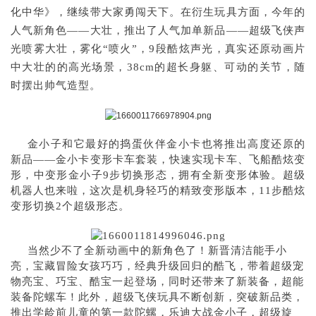
化中华》，继续带大家勇闯天下。在衍生玩具方面，今年的
人气新角色——大壮，推出了人气加单新品——超级飞侠声
光喷雾大壮，雾化“喷火”，9段酷炫声光，真实还原动画片
中大壮的的高光场景，38cm的超长身躯、可动的关节，随
时摆出帅气造型。
金小子和它最好的捣蛋伙伴金小卡也将推出高度还原的
新品——金小卡变形卡车套装，快速实现卡车、飞船酷炫变
形，中变形金小子9步切换形态，拥有全新变形体验。超级
机器人也来啦，这次是机身轻巧的精致变形版本，11步酷炫
变形切换2个超级形态。
当然少不了全新动画中的新角色了！新晋清洁能手小
亮，宝藏冒险女孩巧巧，经典升级回归的酷飞，带着超级宠
物亮宝、巧宝、酷宝一起登场，同时还带来了新装备，超能
装备陀螺车！此外，超级飞侠玩具不断创新，突破新品类，
推出学龄前儿童的第一款陀螺，乐迪大战金小子，超级旋