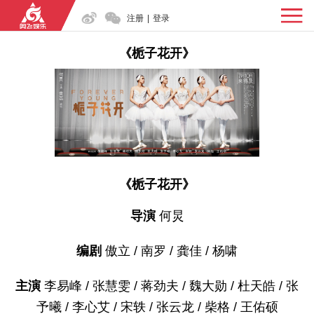
注册
|
登录
《栀子花开》
《栀子花开》
导演
何炅
编剧
傲立 / 南罗 / 龚佳 / 杨啸
主演
李易峰 / 张慧雯 / 蒋劲夫 / 魏大勋 / 杜天皓 / 张
予曦 / 李心艾 / 宋轶 / 张云龙 / 柴格 / 王佑硕